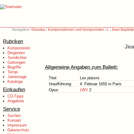
Navigation:
Klassika
/
Komponistinnen und Komponisten
/
L
/
Jean-Baptiste
Rubriken
Jea
Komponisten
Dirigenten
Textdichter
Gattungen
Allgemeine Angaben zum Ballett:
Begriffe
Tempi
Jahrestage
Titel:
Les plaisirs
Kataloge
Uraufführung:
4. Februar 1655 in Paris
Einkaufen
Opus:
LWV
2
CD-Tipps
Angebote
Service
Suchen
Kontakt
Impressum
Datenschutz