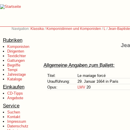
Navigation:
Klassika
/
Komponistinnen und Komponisten
/
L
/
Jean-Baptiste
Rubriken
Jea
Komponisten
Dirigenten
Textdichter
Gattungen
Allgemeine Angaben zum Ballett:
Begriffe
Tempi
Jahrestage
Titel:
Le mariage forcé
Kataloge
Uraufführung:
29. Januar 1664 in Paris
Einkaufen
Opus:
LWV
20
CD-Tipps
Angebote
Service
Suchen
Kontakt
Impressum
Datenschutz