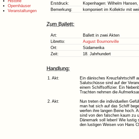
Historie
Erstdruck:
Kopenhagen: Wilhelm Hansen,
Opernhäuser
Bemerkung:
komponiert im Kollektiv mit w
Veranstaltungen
Zum Ballett:
Art:
Ballett in zwei Akten
Libretto:
August Bournonville
Ort:
Südamerika
Zeit:
18. Jahrhundert
Handlung:
1. Akt:
Ein dänisches Kreuzfahrtschiff a
Salutschüsse sind auf der Veran
einem Schiffsoffizier. Ein Neben
Trachten nehmen die Aufmerksam
2. Akt:
Nun treten die individuellen Gef
man hat sich auf das Schiff beg
werfen ihre langen Beine hoch. A
sind von den falschen kaum zu un
Dänemark soll leben! Wie lustig
den lustigen Weisen von Hans C