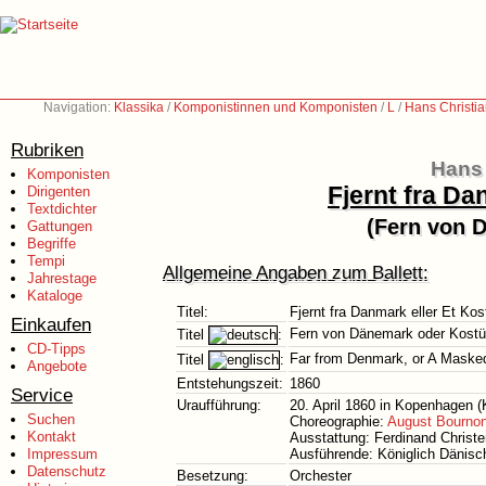
Navigation:
Klassika
/
Komponistinnen und Komponisten
/
L
/
Hans Christi
Rubriken
Hans 
Komponisten
Fjernt fra D
Dirigenten
Textdichter
(Fern von 
Gattungen
Begriffe
Tempi
Allgemeine Angaben zum Ballett:
Jahrestage
Kataloge
Titel:
Fjernt fra Danmark eller Et K
Einkaufen
Fern von Dänemark oder Kostü
Titel
:
CD-Tipps
Far from Denmark, or A Masked
Titel
:
Angebote
Entstehungszeit:
1860
Service
Uraufführung:
20. April 1860 in Kopenhagen 
Suchen
Choreographie:
August Bournon
Kontakt
Ausstattung: Ferdinand Christ
Impressum
Ausführende: Königlich Dänisch
Datenschutz
Besetzung:
Orchester