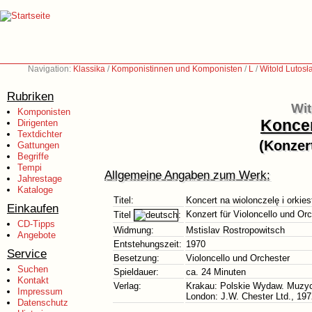
Navigation:
Klassika
/
Komponistinnen und Komponisten
/
L
/
Witold Lutosł
Rubriken
Wit
Komponisten
Koncer
Dirigenten
Textdichter
(Konzer
Gattungen
Begriffe
Tempi
Allgemeine Angaben zum Werk:
Jahrestage
Kataloge
Titel:
Koncert na wiolonczelę i orkies
Einkaufen
Konzert für Violoncello und Or
Titel
:
CD-Tipps
Widmung:
Mstislav Rostropowitsch
Angebote
Entstehungszeit:
1970
Service
Besetzung:
Violoncello und Orchester
Suchen
Spieldauer:
ca. 24 Minuten
Kontakt
Verlag:
Krakau: Polskie Wydaw. Muzy
Impressum
London: J.W. Chester Ltd., 197
Datenschutz