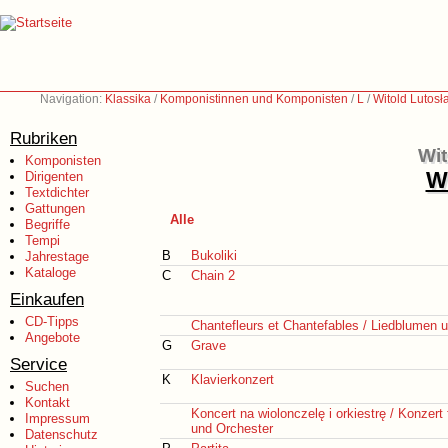
Navigation:
Klassika
/
Komponistinnen und Komponisten
/
L
/
Witold Lutosł
Rubriken
Wit
Komponisten
We
Dirigenten
Textdichter
Gattungen
Alle
Begriffe
Tempi
B
Bukoliki
Jahrestage
Kataloge
C
Chain 2
Einkaufen
CD-Tipps
Chantefleurs et Chantefables / Liedblumen u
Angebote
G
Grave
Service
K
Klavierkonzert
Suchen
Kontakt
Koncert na wiolonczelę i orkiestrę / Konzert 
Impressum
und Orchester
Datenschutz