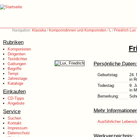
Navigation:
Klassika
/
Komponistinnen und Komponisten
/
L
/
Friedrich Lux
Rubriken
Fr
Komponisten
Dirigenten
Textdichter
Persönliche Daten:
Gattungen
Begriffe
Tempi
Geburtstag:
24.
Jahrestage
in R
Kataloge
Todestag:
9. J
in M
Einkaufen
Bemerkung:
Soh
CD-Tipps
Angebote
Mehr Informatione
Service
Suchen
Ausführlicher Lebensl
Kontakt
Impressum
Datenschutz
Werkverzeichnis: