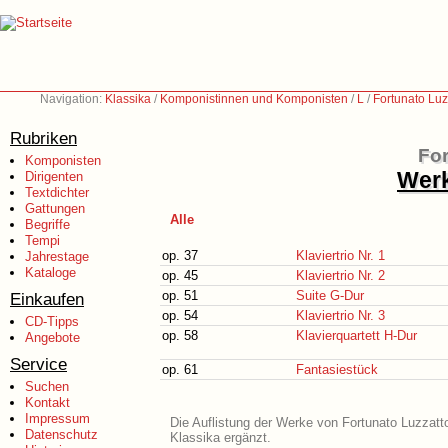
Navigation:
Klassika
/
Komponistinnen und Komponisten
/
L
/
Fortunato Luz
Rubriken
For
Komponisten
Werk
Dirigenten
Textdichter
Gattungen
Alle
Begriffe
Tempi
op. 37
Klaviertrio Nr. 1
Jahrestage
Kataloge
op. 45
Klaviertrio Nr. 2
op. 51
Suite G-Dur
Einkaufen
op. 54
Klaviertrio Nr. 3
CD-Tipps
op. 58
Klavierquartett H-Dur
Angebote
Service
op. 61
Fantasiestück
Suchen
Kontakt
Impressum
Die Auflistung der Werke von Fortunato Luzzatto
Datenschutz
Klassika ergänzt.