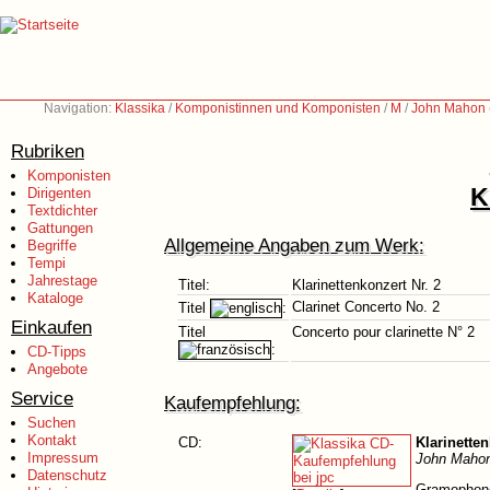
Navigation:
Klassika
/
Komponistinnen und Komponisten
/
M
/
John Mahon 
Rubriken
Komponisten
K
Dirigenten
Textdichter
Gattungen
Allgemeine Angaben zum Werk:
Begriffe
Tempi
Jahrestage
Titel:
Klarinettenkonzert Nr. 2
Kataloge
Clarinet Concerto No. 2
Titel
:
Einkaufen
Titel
Concerto pour clarinette N° 2
:
CD-Tipps
Angebote
Service
Kaufempfehlung:
Suchen
Kontakt
CD:
Klarinetten
Impressum
John Mahon
Datenschutz
Gramophone: