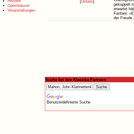
Historie
[
Details
]
gekoppelt m
Opernhäuser
erwartet hät
Veranstaltungen
Fanfare: »E
der Freude.
Suche bei den Klassika-Partnern:
Benutzerdefinierte Suche