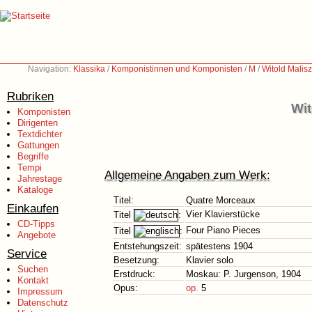
Navigation:
Klassika
/
Komponistinnen und Komponisten
/
M
/
Witold Malis
Rubriken
Wit
Komponisten
Dirigenten
Textdichter
Gattungen
Begriffe
Tempi
Allgemeine Angaben zum Werk:
Jahrestage
Kataloge
Titel:
Quatre Morceaux
Einkaufen
Vier Klavierstücke
Titel
:
CD-Tipps
Four Piano Pieces
Titel
:
Angebote
Entstehungszeit:
spätestens 1904
Service
Besetzung:
Klavier solo
Suchen
Erstdruck:
Moskau: P. Jurgenson, 1904
Kontakt
Opus:
op.
5
Impressum
Datenschutz