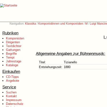
Navigation:
Klassika
/
Komponistinnen und Komponisten
/
M
/
Luigi Mancin
Rubriken
L
Komponisten
Dirigenten
Textdichter
Gattungen
Allgemeine Angaben zur Bühnenmusik:
Begriffe
Tempi
Jahrestage
Titel:
Tizianello
Kataloge
Entstehungszeit:
1880
Einkaufen
CD-Tipps
Angebote
Service
Suchen
Kontakt
Impressum
Datenschutz