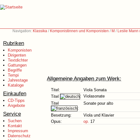
Navigation:
Klassika
/
Komponistinnen und Komponisten
/
M
/
Leslie Mann 
Rubriken
Komponisten
Dirigenten
Textdichter
Gattungen
Begriffe
Tempi
Allgemeine Angaben zum Werk:
Jahrestage
Kataloge
Titel:
Viola Sonata
Einkaufen
Violasonate
Titel
:
CD-Tipps
Titel
Sonate pour alto
Angebote
:
Service
Besetzung:
Viola und Klavier
Suchen
Opus:
op.
17
Kontakt
Impressum
Datenschutz