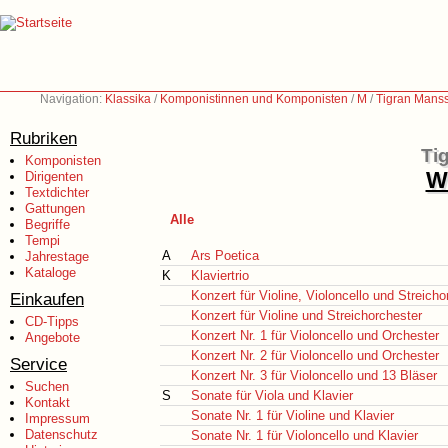
Navigation:
Klassika
/
Komponistinnen und Komponisten
/
M
/
Tigran Manss
Rubriken
Ti
Komponisten
We
Dirigenten
Textdichter
Gattungen
Alle
Begriffe
Tempi
A
Ars Poetica
Jahrestage
Kataloge
K
Klaviertrio
Konzert für Violine, Violoncello und Streicho
Einkaufen
Konzert für Violine und Streichorchester
CD-Tipps
Konzert Nr. 1 für Violoncello und Orchester
Angebote
Konzert Nr. 2 für Violoncello und Orchester
Service
Konzert Nr. 3 für Violoncello und 13 Bläser
Suchen
S
Sonate für Viola und Klavier
Kontakt
Sonate Nr. 1 für Violine und Klavier
Impressum
Datenschutz
Sonate Nr. 1 für Violoncello und Klavier