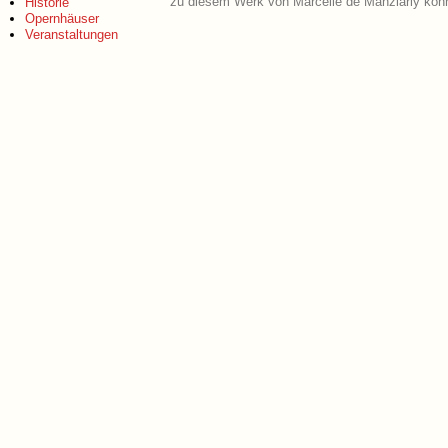
zu diesem Werk von Marcelle de Manziarly könn
Historie
Opernhäuser
Veranstaltungen