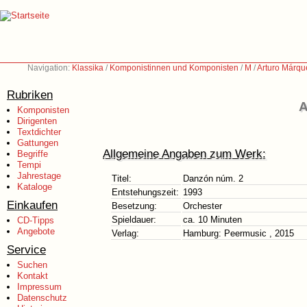
Navigation:
Klassika
/
Komponistinnen und Komponisten
/
M
/
Arturo Márqu
Rubriken
A
Komponisten
Dirigenten
Textdichter
Gattungen
Allgemeine Angaben zum Werk:
Begriffe
Tempi
Jahrestage
Titel:
Danzón núm. 2
Kataloge
Entstehungszeit:
1993
Einkaufen
Besetzung:
Orchester
Spieldauer:
ca. 10 Minuten
CD-Tipps
Angebote
Verlag:
Hamburg: Peermusic , 2015
Service
Suchen
Kontakt
Impressum
Datenschutz