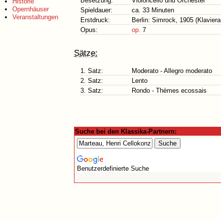
Besetzung:
Violoncello und Orchester
Historie
Opernhäuser
Spieldauer:
ca. 33 Minuten
Veranstaltungen
Erstdruck:
Berlin: Simrock, 1905 (Klavie
Opus:
op.
7
Sätze:
1. Satz:
Moderato - Allegro moderato
2. Satz:
Lento
3. Satz:
Rondo - Thèmes ecossais
Suche bei den Klassika-Partnern:
Benutzerdefinierte Suche