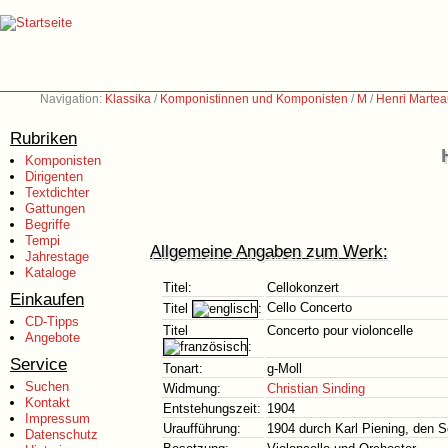
Navigation:
Klassika
/
Komponistinnen und Komponisten
/
M
/
Henri Martea
Rubriken
Komponisten
Dirigenten
Textdichter
Gattungen
Begriffe
Tempi
Allgemeine Angaben zum Werk:
Jahrestage
Kataloge
Titel:
Cellokonzert
Einkaufen
Cello Concerto
Titel
:
CD-Tipps
Titel
Concerto pour violoncelle
Angebote
:
Service
Tonart:
g-Moll
Suchen
Widmung:
Christian Sinding
Kontakt
Entstehungszeit:
1904
Impressum
Uraufführung:
1904 durch Karl Piening, den S
Datenschutz