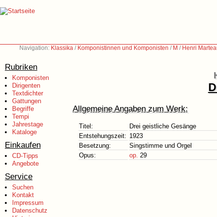
Navigation:
Klassika
/
Komponistinnen und Komponisten
/
M
/
Henri Martea
Rubriken
Komponisten
D
Dirigenten
Textdichter
Gattungen
Allgemeine Angaben zum Werk:
Begriffe
Tempi
Jahrestage
Titel:
Drei geistliche Gesänge
Kataloge
Entstehungszeit:
1923
Einkaufen
Besetzung:
Singstimme und Orgel
Opus:
op.
29
CD-Tipps
Angebote
Service
Suchen
Kontakt
Impressum
Datenschutz