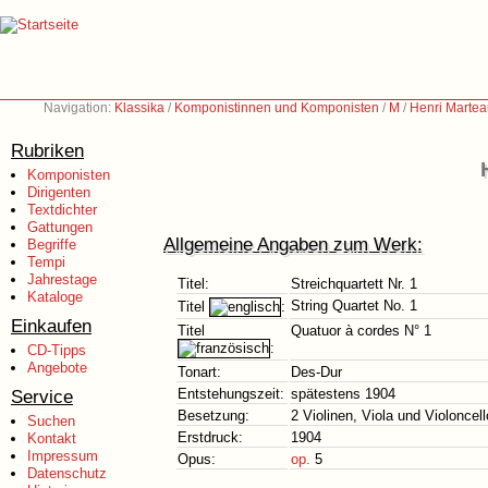
Navigation:
Klassika
/
Komponistinnen und Komponisten
/
M
/
Henri Martea
Rubriken
Komponisten
Dirigenten
Textdichter
Gattungen
Allgemeine Angaben zum Werk:
Begriffe
Tempi
Jahrestage
Titel:
Streichquartett Nr. 1
Kataloge
String Quartet No. 1
Titel
:
Einkaufen
Titel
Quatuor à cordes N° 1
:
CD-Tipps
Angebote
Tonart:
Des-Dur
Service
Entstehungszeit:
spätestens 1904
Besetzung:
2 Violinen, Viola und Violoncell
Suchen
Erstdruck:
1904
Kontakt
Impressum
Opus:
op.
5
Datenschutz