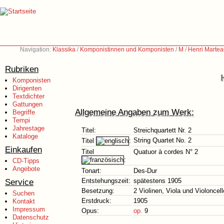
Navigation:
Klassika
/
Komponistinnen und Komponisten
/
M
/
Henri Martea
Rubriken
Komponisten
Dirigenten
Textdichter
Gattungen
Allgemeine Angaben zum Werk:
Begriffe
Tempi
Jahrestage
Titel:
Streichquartett Nr. 2
Kataloge
String Quartet No. 2
Titel
:
Einkaufen
Titel
Quatuor à cordes N° 2
:
CD-Tipps
Angebote
Tonart:
Des-Dur
Service
Entstehungszeit:
spätestens 1905
Besetzung:
2 Violinen, Viola und Violoncell
Suchen
Erstdruck:
1905
Kontakt
Impressum
Opus:
op.
9
Datenschutz