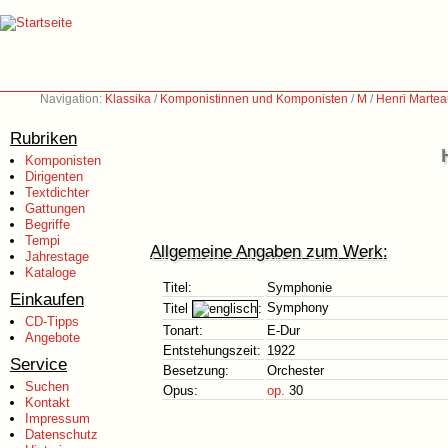
Navigation:
Klassika
/
Komponistinnen und Komponisten
/
M
/
Henri Martea
Rubriken
Komponisten
Dirigenten
Textdichter
Gattungen
Begriffe
Tempi
Allgemeine Angaben zum Werk:
Jahrestage
Kataloge
Titel:
Symphonie
Einkaufen
Symphony
Titel
:
CD-Tipps
Tonart:
E-Dur
Angebote
Entstehungszeit:
1922
Service
Besetzung:
Orchester
Suchen
Opus:
op.
30
Kontakt
Impressum
Datenschutz