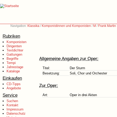
Navigation:
Klassika
/
Komponistinnen und Komponisten
/
M
/
Frank Martin
Rubriken
Komponisten
Dirigenten
Textdichter
Gattungen
Allgemeine Angaben zur Oper:
Begriffe
Tempi
Jahrestage
Titel:
Der Sturm
Kataloge
Besetzung:
Soli, Chor und Orchester
Einkaufen
CD-Tipps
Zur Oper:
Angebote
Service
Art:
Oper in drei Akten
Suchen
Kontakt
Impressum
Datenschutz