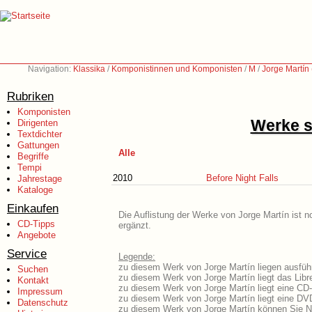
Navigation:
Klassika
/
Komponistinnen und Komponisten
/
M
/
Jorge Martín
Rubriken
Komponisten
Werke s
Dirigenten
Textdichter
Gattungen
Alle
Begriffe
Tempi
2010
Before Night Falls
Jahrestage
Kataloge
Einkaufen
Die Auflistung der Werke von Jorge Martín ist n
CD-Tipps
ergänzt.
Angebote
Service
Legende:
zu diesem Werk von Jorge Martín liegen ausführ
Suchen
zu diesem Werk von Jorge Martín liegt das Libre
Kontakt
zu diesem Werk von Jorge Martín liegt eine CD
Impressum
zu diesem Werk von Jorge Martín liegt eine D
Datenschutz
zu diesem Werk von Jorge Martín können Sie N