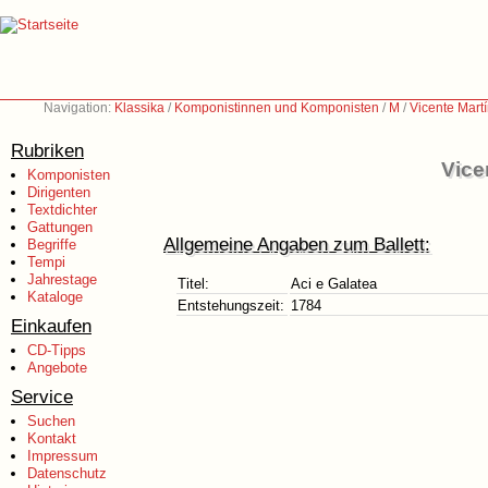
Navigation:
Klassika
/
Komponistinnen und Komponisten
/
M
/
Vicente Mart
Rubriken
Vice
Komponisten
Dirigenten
Textdichter
Gattungen
Allgemeine Angaben zum Ballett:
Begriffe
Tempi
Jahrestage
Titel:
Aci e Galatea
Kataloge
Entstehungszeit:
1784
Einkaufen
CD-Tipps
Angebote
Service
Suchen
Kontakt
Impressum
Datenschutz