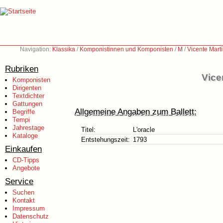
Navigation:
Klassika
/
Komponistinnen und Komponisten
/
M
/
Vicente Mart
Rubriken
Vice
Komponisten
Dirigenten
Textdichter
Gattungen
Allgemeine Angaben zum Ballett:
Begriffe
Tempi
Jahrestage
Titel:
L'oracle
Kataloge
Entstehungszeit:
1793
Einkaufen
CD-Tipps
Angebote
Service
Suchen
Kontakt
Impressum
Datenschutz