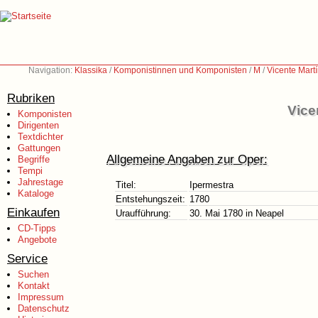
Navigation:
Klassika
/
Komponistinnen und Komponisten
/
M
/
Vicente Mart
Rubriken
Vice
Komponisten
Dirigenten
Textdichter
Gattungen
Allgemeine Angaben zur Oper:
Begriffe
Tempi
Jahrestage
Titel:
Ipermestra
Kataloge
Entstehungszeit:
1780
Einkaufen
Uraufführung:
30. Mai 1780 in Neapel
CD-Tipps
Angebote
Service
Suchen
Kontakt
Impressum
Datenschutz