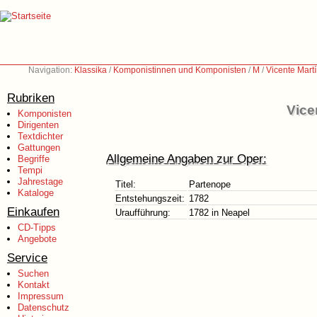
Navigation:
Klassika
/
Komponistinnen und Komponisten
/
M
/
Vicente Mart
Rubriken
Vice
Komponisten
Dirigenten
Textdichter
Gattungen
Allgemeine Angaben zur Oper:
Begriffe
Tempi
Jahrestage
Titel:
Partenope
Kataloge
Entstehungszeit:
1782
Einkaufen
Uraufführung:
1782 in Neapel
CD-Tipps
Angebote
Service
Suchen
Kontakt
Impressum
Datenschutz