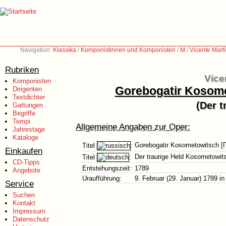
Navigation:
Klassika
/
Komponistinnen und Komponisten
/
M
/
Vicente Mart
Rubriken
Vice
Komponisten
Gorebogatir Kosom
Dirigenten
Textdichter
(Der 
Gattungen
Begriffe
Tempi
Allgemeine Angaben zur Oper:
Jahrestage
Kataloge
Gorebogatir Kosometowitsch 
Titel
:
Einkaufen
Der traurige Held Kosometowit
Titel
:
CD-Tipps
Entstehungszeit:
1789
Angebote
Uraufführung:
9. Februar (29. Januar) 1789 i
Service
Suchen
Kontakt
Impressum
Datenschutz