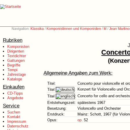
Navigation:
Klassika
/
Komponistinnen und Komponisten
/
M
/
Jean Martino
Rubriken
Komponisten
Concerto
Dirigenten
Textdichter
(Konzer
Gattungen
Begriffe
Tempi
Allgemeine Angaben zum Werk:
Jahrestage
Kataloge
Titel:
Concerto pour violoncelle et or
Einkaufen
Konzert für Violoncello und Or
Titel
:
CD-Tipps
Concerto for cello and orchestr
Titel
:
Angebote
Entstehungszeit:
spätestens 1967
Service
Besetzung:
Violoncello und Orchester
Suchen
Erstdruck:
Mainz: Schott, 1967 (für Violon
Kontakt
Opus:
op.
52
Impressum
Datenschutz