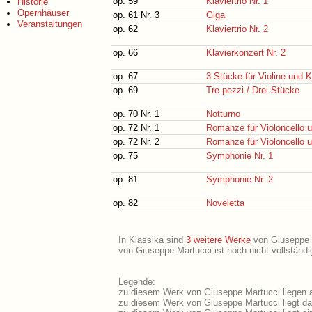
op. 59
Klaviertrio Nr. 1
Historie
Opernhäuser
op. 61 Nr. 3
Giga
Veranstaltungen
op. 62
Klaviertrio Nr. 2
op. 66
Klavierkonzert Nr. 2
op. 67
3 Stücke für Violine und K
op. 69
Tre pezzi / Drei Stücke
op. 70 Nr. 1
Notturno
op. 72 Nr. 1
Romanze für Violoncello u
op. 72 Nr. 2
Romanze für Violoncello u
op. 75
Symphonie Nr. 1
op. 81
Symphonie Nr. 2
op. 82
Noveletta
In Klassika sind
3 weitere Werke
von Giuseppe Ma
von Giuseppe Martucci ist noch nicht vollständ
Legende:
zu diesem Werk von Giuseppe Martucci liegen a
zu diesem Werk von Giuseppe Martucci liegt das