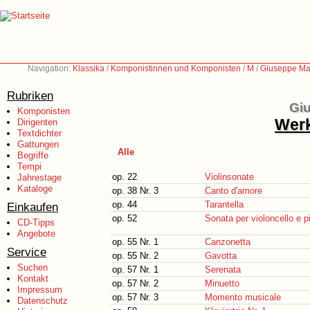
Navigation:
Klassika
/
Komponistinnen und Komponisten
/
M
/
Giuseppe Mar
Rubriken
Giu
Komponisten
Werk
Dirigenten
Textdichter
Gattungen
Alle
Begriffe
Tempi
op. 22
Violinsonate
Jahrestage
Kataloge
op. 38 Nr. 3
Canto d'amore
op. 44
Tarantella
Einkaufen
op. 52
Sonata per violoncello e p
CD-Tipps
Angebote
op. 55 Nr. 1
Canzonetta
Service
op. 55 Nr. 2
Gavotta
Suchen
op. 57 Nr. 1
Serenata
Kontakt
op. 57 Nr. 2
Minuetto
Impressum
op. 57 Nr. 3
Momento musicale
Datenschutz