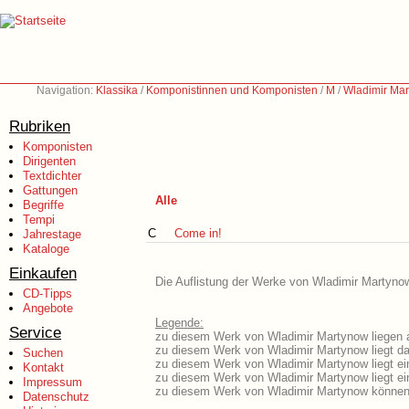
Navigation:
Klassika
/
Komponistinnen und Komponisten
/
M
/
Wladimir Mar
Rubriken
Komponisten
Dirigenten
Textdichter
Gattungen
Alle
Begriffe
Tempi
C
Come in!
Jahrestage
Kataloge
Einkaufen
Die Auflistung der Werke von Wladimir Martynow
CD-Tipps
Angebote
Legende:
Service
zu diesem Werk von Wladimir Martynow liegen a
zu diesem Werk von Wladimir Martynow liegt das
Suchen
zu diesem Werk von Wladimir Martynow liegt e
Kontakt
zu diesem Werk von Wladimir Martynow liegt e
Impressum
zu diesem Werk von Wladimir Martynow können 
Datenschutz