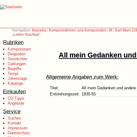
Navigation:
Klassika
/
Komponistinnen und Komponisten
/
M
/
Karl Marx (1
„Lieber Nachbar“
Rubriken
Komponisten
All mein Gedanken und 
Dirigenten
Textdichter
Gattungen
Begriffe
Tempi
Allgemeine Angaben zum Werk:
Jahrestage
Kataloge
Titel:
All mein Gedanken und andere 
Einkaufen
Entstehungszeit:
1935-55
CD-Tipps
Angebote
Service
Suchen
Kontakt
Impressum
Datenschutz