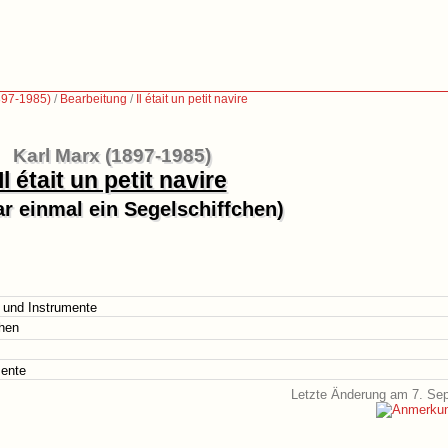
897-1985)
/
Bearbeitung
/
Il était un petit navire
Karl Marx (1897-1985)
Il était un petit navire
r einmal ein Segelschiffchen)
r und Instrumente
chen
mente
Letzte Änderung am 7. Se