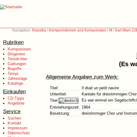
Navigation:
Klassika
/
Komponistinnen und Komponisten
/
M
/
Karl Marx (1
Rubriken
Komponisten
Dirigenten
Textdichter
(Es wa
Gattungen
Begriffe
Tempi
Allgemeine Angaben zum Werk:
Jahrestage
Kataloge
Titel:
Il était un petit navire
Einkaufen
Untertitel:
Kantate für dreistimmigen Cho
CD-Tipps
Es war einmal ein Segelschiff
Titel
:
Angebote
Entstehungszeit:
1964
Service
Besetzung:
dreistimmiger Chor und Instru
Suchen
Kontakt
Impressum
Datenschutz