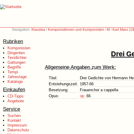
Navigation:
Klassika
/
Komponistinnen und Komponisten
/
M
/
Karl Marx (1
Rubriken
Komponisten
Drei G
Dirigenten
Textdichter
Gattungen
Allgemeine Angaben zum Werk:
Begriffe
Tempi
Jahrestage
Titel:
Drei Gedichte von Hermann H
Kataloge
Entstehungszeit:
1957-66
Einkaufen
Besetzung:
Frauenchor a cappella
Opus:
op.
66
CD-Tipps
Angebote
Service
Suchen
Kontakt
Impressum
Datenschutz