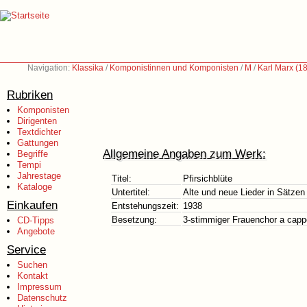
Navigation:
Klassika
/
Komponistinnen und Komponisten
/
M
/
Karl Marx (1
Rubriken
Komponisten
Dirigenten
Textdichter
Gattungen
Allgemeine Angaben zum Werk:
Begriffe
Tempi
Jahrestage
Titel:
Pfirsichblüte
Kataloge
Untertitel:
Alte und neue Lieder in Sätzen
Einkaufen
Entstehungszeit:
1938
Besetzung:
3-stimmiger Frauenchor a capp
CD-Tipps
Angebote
Service
Suchen
Kontakt
Impressum
Datenschutz