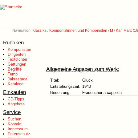
Navigation:
Klassika
/
Komponistinnen und Komponisten
/
M
/
Karl Marx (1
Rubriken
Komponisten
Dirigenten
Textdichter
Gattungen
Allgemeine Angaben zum Werk:
Begriffe
Tempi
Jahrestage
Titel:
Glück
Kataloge
Entstehungszeit:
1940
Einkaufen
Besetzung:
Frauenchor a cappella
CD-Tipps
Angebote
Service
Suchen
Kontakt
Impressum
Datenschutz