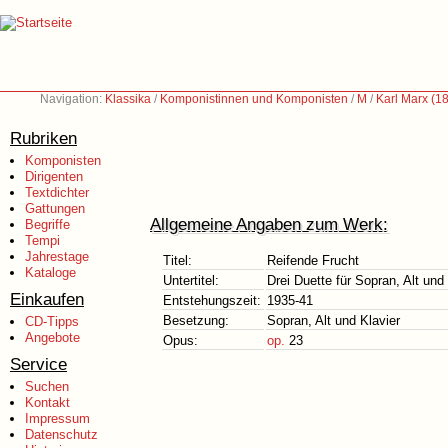
Navigation:
Klassika
/
Komponistinnen und Komponisten
/
M
/
Karl Marx (1
Rubriken
Komponisten
Dirigenten
Textdichter
Gattungen
Allgemeine Angaben zum Werk:
Begriffe
Tempi
Jahrestage
Titel:
Reifende Frucht
Kataloge
Untertitel:
Drei Duette für Sopran, Alt und
Einkaufen
Entstehungszeit:
1935-41
Besetzung:
Sopran, Alt und Klavier
CD-Tipps
Angebote
Opus:
op.
23
Service
Suchen
Kontakt
Impressum
Datenschutz