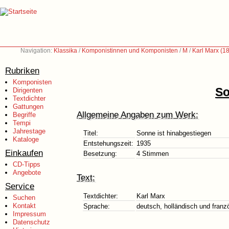
Navigation:
Klassika
/
Komponistinnen und Komponisten
/
M
/
Karl Marx (1
Rubriken
Komponisten
So
Dirigenten
Textdichter
Gattungen
Allgemeine Angaben zum Werk:
Begriffe
Tempi
Jahrestage
Titel:
Sonne ist hinabgestiegen
Kataloge
Entstehungszeit:
1935
Einkaufen
Besetzung:
4 Stimmen
CD-Tipps
Angebote
Text:
Service
Textdichter:
Karl Marx
Suchen
Kontakt
Sprache:
deutsch, holländisch und franz
Impressum
Datenschutz