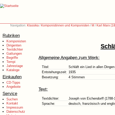
Navigation:
Klassika
/
Komponistinnen und Komponisten
/
M
/
Karl Marx (1
Rubriken
Komponisten
Schlä
Dirigenten
Textdichter
Gattungen
Allgemeine Angaben zum Werk:
Begriffe
Tempi
Jahrestage
Titel:
Schläft ein Lied in allen Dingen
Kataloge
Entstehungszeit:
1935
Einkaufen
Besetzung:
4 Stimmen
CD-Tipps
Angebote
Text:
Service
Textdichter:
Joseph von Eichendorff (1788-
Suchen
Kontakt
Sprache:
deutsch, französisch und engli
Impressum
Datenschutz