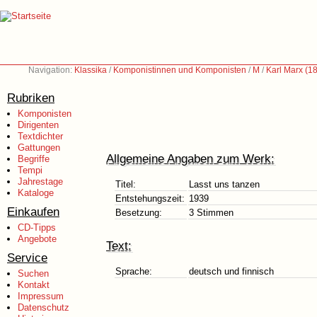
Navigation:
Klassika
/
Komponistinnen und Komponisten
/
M
/
Karl Marx (1
Rubriken
Komponisten
Dirigenten
Textdichter
Gattungen
Allgemeine Angaben zum Werk:
Begriffe
Tempi
Jahrestage
Titel:
Lasst uns tanzen
Kataloge
Entstehungszeit:
1939
Einkaufen
Besetzung:
3 Stimmen
CD-Tipps
Angebote
Text:
Service
Sprache:
deutsch und finnisch
Suchen
Kontakt
Impressum
Datenschutz