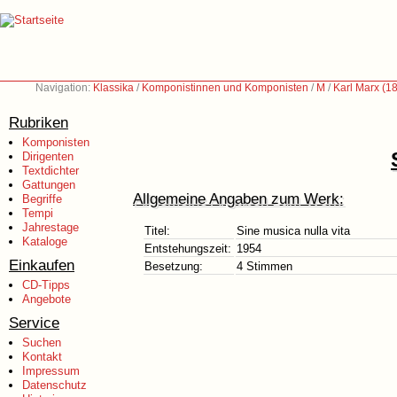
Navigation:
Klassika
/
Komponistinnen und Komponisten
/
M
/
Karl Marx (1
Rubriken
Komponisten
Dirigenten
Textdichter
Gattungen
Allgemeine Angaben zum Werk:
Begriffe
Tempi
Jahrestage
Titel:
Sine musica nulla vita
Kataloge
Entstehungszeit:
1954
Einkaufen
Besetzung:
4 Stimmen
CD-Tipps
Angebote
Service
Suchen
Kontakt
Impressum
Datenschutz