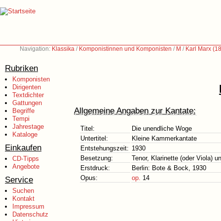
Navigation:
Klassika
/
Komponistinnen und Komponisten
/
M
/
Karl Marx (1
Rubriken
Komponisten
Dirigenten
Textdichter
Gattungen
Allgemeine Angaben zur Kantate:
Begriffe
Tempi
Jahrestage
Titel:
Die unendliche Woge
Kataloge
Untertitel:
Kleine Kammerkantate
Einkaufen
Entstehungszeit:
1930
Besetzung:
Tenor, Klarinette (oder Viola) u
CD-Tipps
Angebote
Erstdruck:
Berlin: Bote & Bock, 1930
Opus:
op.
14
Service
Suchen
Kontakt
Impressum
Datenschutz