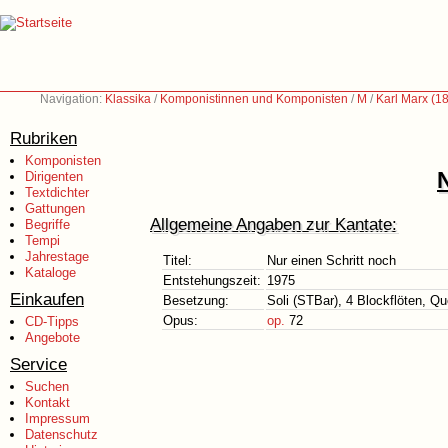
Navigation:
Klassika
/
Komponistinnen und Komponisten
/
M
/
Karl Marx (1
Rubriken
Komponisten
Dirigenten
Textdichter
Gattungen
Allgemeine Angaben zur Kantate:
Begriffe
Tempi
Jahrestage
Titel:
Nur einen Schritt noch
Kataloge
Entstehungszeit:
1975
Einkaufen
Besetzung:
Soli (STBar), 4 Blockflöten, Qu
Opus:
op.
72
CD-Tipps
Angebote
Service
Suchen
Kontakt
Impressum
Datenschutz