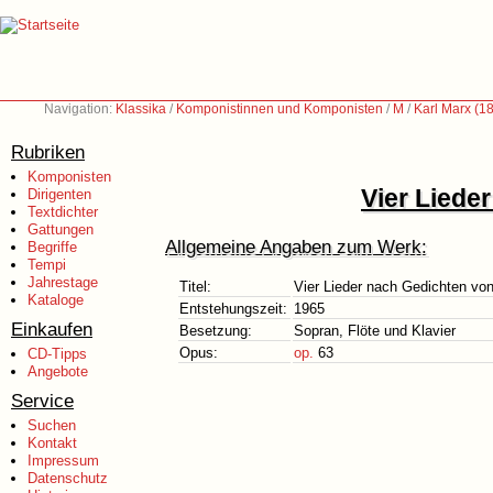
Navigation:
Klassika
/
Komponistinnen und Komponisten
/
M
/
Karl Marx (1
Rubriken
Komponisten
Vier Liede
Dirigenten
Textdichter
Gattungen
Allgemeine Angaben zum Werk:
Begriffe
Tempi
Jahrestage
Titel:
Vier Lieder nach Gedichten von
Kataloge
Entstehungszeit:
1965
Einkaufen
Besetzung:
Sopran, Flöte und Klavier
Opus:
op.
63
CD-Tipps
Angebote
Service
Suchen
Kontakt
Impressum
Datenschutz