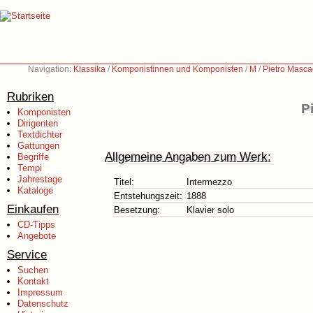
Navigation:
Klassika
/
Komponistinnen und Komponisten
/
M
/
Pietro Masca
Rubriken
P
Komponisten
Dirigenten
Textdichter
Gattungen
Allgemeine Angaben zum Werk:
Begriffe
Tempi
Jahrestage
Titel:
Intermezzo
Kataloge
Entstehungszeit:
1888
Einkaufen
Besetzung:
Klavier solo
CD-Tipps
Angebote
Service
Suchen
Kontakt
Impressum
Datenschutz