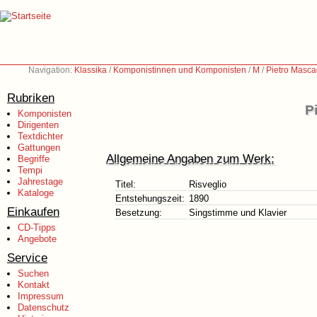
Navigation:
Klassika
/
Komponistinnen und Komponisten
/
M
/
Pietro Masca
Rubriken
P
Komponisten
Dirigenten
Textdichter
Gattungen
Allgemeine Angaben zum Werk:
Begriffe
Tempi
Jahrestage
Titel:
Risveglio
Kataloge
Entstehungszeit:
1890
Einkaufen
Besetzung:
Singstimme und Klavier
CD-Tipps
Angebote
Service
Suchen
Kontakt
Impressum
Datenschutz