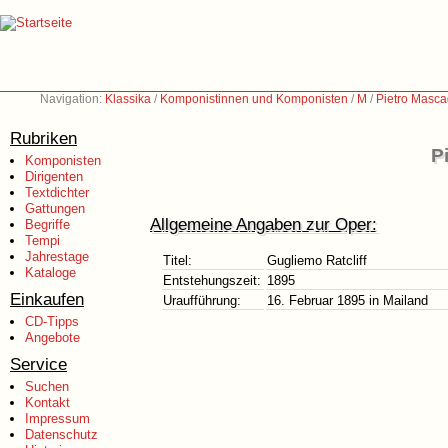
Navigation:
Klassika
/
Komponistinnen und Komponisten
/
M
/
Pietro Masca
Rubriken
P
Komponisten
Dirigenten
Textdichter
Gattungen
Allgemeine Angaben zur Oper:
Begriffe
Tempi
Jahrestage
Titel:
Gugliemo Ratcliff
Kataloge
Entstehungszeit:
1895
Einkaufen
Uraufführung:
16. Februar 1895 in Mailand
CD-Tipps
Angebote
Service
Suchen
Kontakt
Impressum
Datenschutz