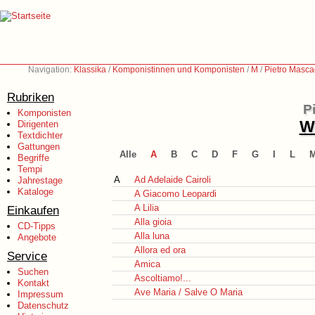
Navigation:
Klassika
/
Komponistinnen und Komponisten
/
M
/
Pietro Masca
Rubriken
P
Komponisten
We
Dirigenten
Textdichter
Gattungen
Alle
A
B
C
D
F
G
I
L
Begriffe
Tempi
A
Ad Adelaide Cairoli
Jahrestage
Kataloge
A Giacomo Leopardi
A Lilia
Einkaufen
Alla gioia
CD-Tipps
Alla luna
Angebote
Allora ed ora
Service
Amica
Suchen
Ascoltiamo!...
Kontakt
Ave Maria / Salve O Maria
Impressum
Datenschutz