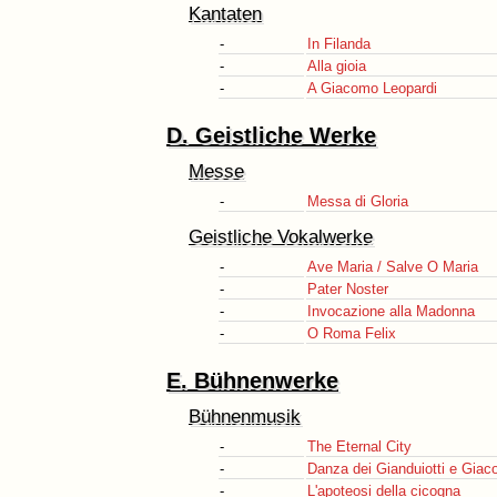
Kantaten
-
In Filanda
-
Alla gioia
-
A Giacomo Leopardi
D. Geistliche Werke
Messe
-
Messa di Gloria
Geistliche Vokalwerke
-
Ave Maria / Salve O Maria
-
Pater Noster
-
Invocazione alla Madonna
-
O Roma Felix
E. Bühnenwerke
Bühnenmusik
-
The Eternal City
-
Danza dei Gianduiotti e Giac
-
L'apoteosi della cicogna