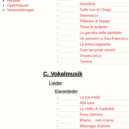
Historie
-
Novellina
Opernhäuser
-
Sulle rive di Chiaja
Veranstaltungen
-
Intermezzo
-
Pifferata di Natale
-
Tema di andante
-
La gavotta delle bambole
-
Un pensiero a San Francisco
-
La prima bagnante
-
Sunt lacrymæ rerum!
-
Visione lirica
-
Tomina
C. Vokalmusik
Lieder
Klavierlieder
-
La tua stella
-
Alla luna
-
La stella di Garibaldi
-
Pena d'amore
-
M'ama... non m'ama
-
Messagio d'amore