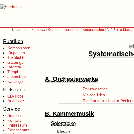
Navigation:
Klassika
/
Komponistinnen und Komponisten
/
M
/
Pietro Masca
Rubriken
P
Komponisten
Systematisch
Dirigenten
Textdichter
Gattungen
Begriffe
Tempi
Jahrestage
A. Orchesterwerke
Kataloge
Einkaufen
-
Danza esotica
-
Visione lirica
CD-Tipps
Angebote
-
Fanfara delle diciotto Regioni 
Service
B. Kammermusik
Suchen
Kontakt
Solostücke
Impressum
Datenschutz
Klavier