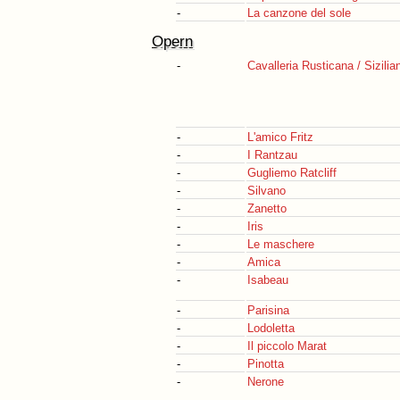
-
La canzone del sole
Opern
-
Cavalleria Rusticana / Sizili
-
L'amico Fritz
-
I Rantzau
-
Gugliemo Ratcliff
-
Silvano
-
Zanetto
-
Iris
-
Le maschere
-
Amica
-
Isabeau
-
Parisina
-
Lodoletta
-
Il piccolo Marat
-
Pinotta
-
Nerone