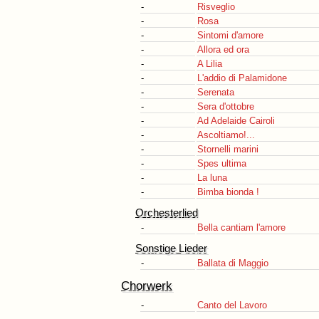
-
Risveglio
-
Rosa
-
Sintomi d'amore
-
Allora ed ora
-
A Lilia
-
L'addio di Palamidone
-
Serenata
-
Sera d'ottobre
-
Ad Adelaide Cairoli
-
Ascoltiamo!...
-
Stornelli marini
-
Spes ultima
-
La luna
-
Bimba bionda !
Orchesterlied
-
Bella cantiam l'amore
Sonstige Lieder
-
Ballata di Maggio
Chorwerk
-
Canto del Lavoro