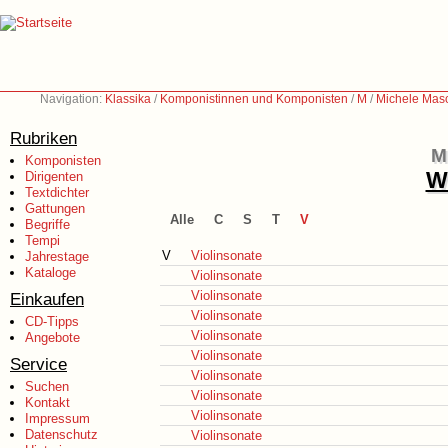
Navigation:
Klassika
/
Komponistinnen und Komponisten
/
M
/
Michele Masc
Rubriken
M
Komponisten
We
Dirigenten
Textdichter
Gattungen
Alle
C
S
T
V
Begriffe
Tempi
V
Violinsonate
Jahrestage
Kataloge
Violinsonate
Violinsonate
Einkaufen
Violinsonate
CD-Tipps
Violinsonate
Angebote
Violinsonate
Service
Violinsonate
Suchen
Violinsonate
Kontakt
Violinsonate
Impressum
Datenschutz
Violinsonate