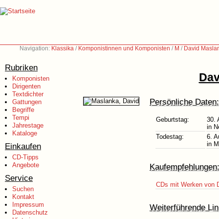
Navigation:
Klassika
/
Komponistinnen und Komponisten
/
M
/
David Masla
Rubriken
Dav
Komponisten
Dirigenten
Textdichter
Persönliche Daten:
Gattungen
Begriffe
Tempi
Geburtstag:
30.
Jahrestage
in 
Kataloge
Todestag:
6. A
in 
Einkaufen
CD-Tipps
Angebote
Kaufempfehlungen
Service
CDs mit Werken von 
Suchen
Kontakt
Impressum
Weiterführende Lin
Datenschutz