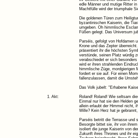
edle Männer und mutige Ritter 
Machtfülle wird der triumphale S
Die goldenen Türen zum Heiligtum
byzantinischen Kaiserin, die Ti
umgeben. Oh himmlische Esclarmo
Füßen gelegt. Das Universum jubel
Parséis, gefolgt von Hofdamen un
Krone und das Zepter überreicht.
präsentiert ihr die höchsten Sym
verstünde, seinen Platz würdig z
verabschiedet er sich besonders
wird er ihren strahlenden Eindruck
himmlische Züge, mordgierigen M
fordert er sie auf. Für einen Mo
fallenzulassen, damit die Umste
Das Volk jubelt: "Erhabene Kaise
1. Akt:
Roland! Roland! Wie seltsam die
Einmal nur hat sie den Helden ge
allein erlaubt der Himmel nicht, 
Wille? Kein Herz hat je gebrannt, 
Parséis betritt die Terrasse und 
Besorgte bittet sie, ihr von ihr
isoliert die junge Kaiserin von 
Zukunft ihres Thrones und ihr ei