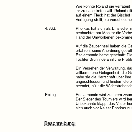
Wie konnte Roland sie verraten! S
ihr zu nahe treten will. Roland 
auf einem Fleck hat der Bischof 
Verfügung stellt, zu verscheuch
4. Akt:
Phorkas hat sich als Einsiedler 
beobachtet am Monitor die Vorbe
Hand der Umworbenen bekommen,
Auf die Zauberinsel haben die Gei
erfahren, seine Anordnung getrof
Esclarmonde herbeigeschafft Die 
Tochter Brünhilde ähnliche Prob
Ein Versehen der Verwaltung, da
willkommene Gelegenheit, die Ge
habe sie die Herrschaft über ihr
angeschlossen und hindern die be
beendet, hüllt die Widerstrebend
Epilog:
Esclarmonde wird zu ihrem zwanz
Der Sieger des Tourniers wird h
Unbekannte klappt das Visier hoc
sich auch vor Kaiser Phorkas nu
Beschreibung: