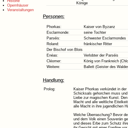
Historie
Könige
Opernhäuser
Veranstaltungen
Personen:
Phorkas:
Kaiser von Byzanz
Esclarmonde:
seine Tochter
Parséis:
Schwester Esclarmondes
Roland:
fränkischer Ritter
Der Bischof von Blois
Enéas:
Verlobter der Parséis
Cléomer:
König von Frankreich (Chl
Weitere:
Ballett (Geister des Walde
Handlung:
Prolog:
Kaiser Phorkas verkündet in der
Schicksals gehorchen muss und s
Liebe zur magischen Kunst. Den 
Macht und alle weltliche Eitelkei
alle Macht in ihre jugendlichen 
Welche Überraschung? Bevor der 
und dem Volk einen Souverän geb
und dieses Erbe zum Schutz ihre
ihr Gesicht mit einer Gardine v