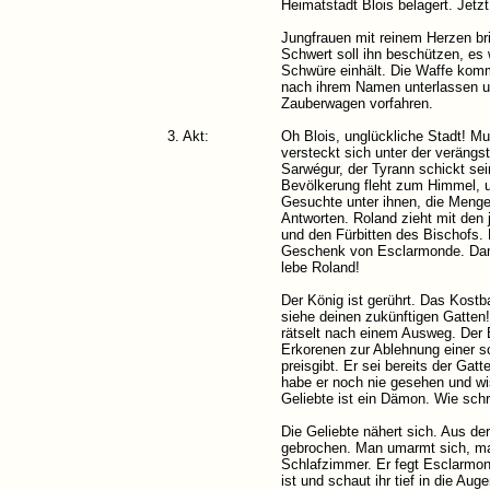
Heimatstadt Blois belagert. Jetz
Jungfrauen mit reinem Herzen br
Schwert soll ihn beschützen, es w
Schwüre einhält. Die Waffe komm
nach ihrem Namen unterlassen und
Zauberwagen vorfahren.
3. Akt:
Oh Blois, unglückliche Stadt! M
versteckt sich unter der verängs
Sarwégur, der Tyrann schickt sei
Bevölkerung fleht zum Himmel, u
Gesuchte unter ihnen, die Menge
Antworten. Roland zieht mit den 
und den Fürbitten des Bischofs.
Geschenk von Esclarmonde. Dami
lebe Roland!
Der König ist gerührt. Das Kost
siehe deinen zukünftigen Gatte
rätselt nach einem Ausweg. Der 
Erkorenen zur Ablehnung einer s
preisgibt. Er sei bereits der Gat
habe er noch nie gesehen und wi
Geliebte ist ein Dämon. Wie schr
Die Geliebte nähert sich. Aus de
gebrochen. Man umarmt sich, man 
Schlafzimmer. Er fegt Esclarmo
ist und schaut ihr tief in die Aug