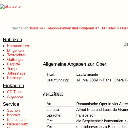
Navigation:
Klassika
/
Komponistinnen und Komponisten
/
M
/
Jules Massen
Rubriken
J
Komponisten
Dirigenten
Textdichter
Gattungen
Allgemeine Angaben zur Oper:
Begriffe
Tempi
Jahrestage
Titel:
Esclarmonde
Kataloge
Uraufführung:
14. Mai 1889 in Paris, Opéra 
Einkaufen
CD-Tipps
Zur Oper:
Angebote
Service
Art:
Romantische Oper in vier Akt
Libretto:
Alfred Blau und Louis de Gra
Suchen
Kontakt
Sprache:
französisch
Impressum
Ort:
die Begebenheit konzentriert si
Datenschutz
Zeit:
möglicherweise zu Beginn des 