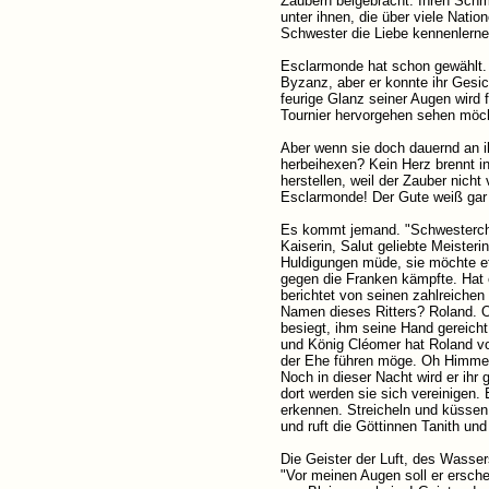
Zaubern beigebracht. Ihren Schme
unter ihnen, die über viele Natio
Schwester die Liebe kennenlerne
Esclarmonde hat schon gewählt. S
Byzanz, aber er konnte ihr Gesic
feurige Glanz seiner Augen wird 
Tournier hervorgehen sehen möcht
Aber wenn sie doch dauernd an i
herbeihexen? Kein Herz brennt in
herstellen, weil der Zauber nicht
Esclarmonde! Der Gute weiß gar n
Es kommt jemand. "Schwesterchen
Kaiserin, Salut geliebte Meisterin
Huldigungen müde, sie möchte et
gegen die Franken kämpfte. Hat e
berichtet von seinen zahlreichen
Namen dieses Ritters? Roland. O
besiegt, ihm seine Hand gereich
und König Cléomer hat Roland vor
der Ehe führen möge. Oh Himmel, 
Noch in dieser Nacht wird er ihr 
dort werden sie sich vereinigen. E
erkennen. Streicheln und küssen 
und ruft die Göttinnen Tanith und
Die Geister der Luft, des Wasser
"Vor meinen Augen soll er erschei