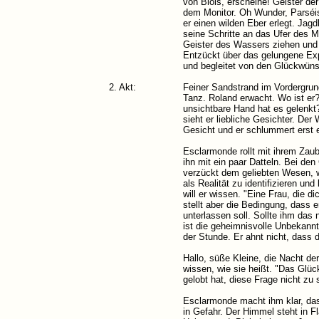
von Blois, erscheine! Geister de
dem Monitor. Oh Wunder, Parséis 
er einen wilden Eber erlegt. Ja
seine Schritte an das Ufer des Me
Geister des Wassers ziehen und d
Entzückt über das gelungene Exp
und begleitet von den Glückwüns
2. Akt:
Feiner Sandstrand im Vordergrund
Tanz. Roland erwacht. Wo ist er
unsichtbare Hand hat es gelenkt?
sieht er liebliche Gesichter. Der 
Gesicht und er schlummert erst e
Esclarmonde rollt mit ihrem Zau
ihn mit ein paar Datteln. Bei de
verzückt dem geliebten Wesen, w
als Realität zu identifizieren un
will er wissen. "Eine Frau, die d
stellt aber die Bedingung, dass 
unterlassen soll. Sollte ihm da
ist die geheimnisvolle Unbekannte
der Stunde. Er ahnt nicht, dass 
Hallo, süße Kleine, die Nacht der
wissen, wie sie heißt. "Das Glüc
gelobt hat, diese Frage nicht zu
Esclarmonde macht ihm klar, dass
in Gefahr. Der Himmel steht in 